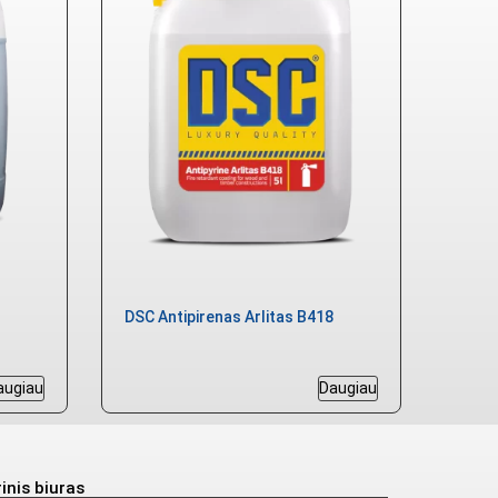
DSC Antipirenas Arlitas B418
augiau
Daugiau
inis biuras