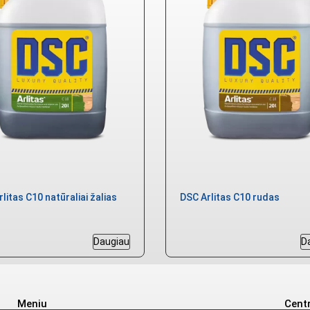
litas C10 natūraliai žalias
DSC Arlitas C10 rudas
Daugiau
D
Meniu
Centr