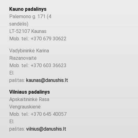
Kauno padalinys
Palemono g. 171 (4
sandėlis)
LT-52107 Kaunas
Mob. tel.: +370 679 30622
Vadybininkė Karina
Riazanovaitė
Mob. tel.: +370 603 36623
El.
paštas:
kaunas@danushis.lt
Vilniaus padalinys
Apskaitininkė Rasa
Vengrauskienė
Mob. tel.: +370 645 40057
El.
paštas:
vilnius@danushis.lt