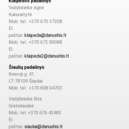
Klaipėdos padalinys
Vadybininkė Agnė
Kukuraitytė
Mob. tel.: +370 670 37208
El.
paštas:
klaipeda@danushis.lt
Mob. tel.: +370 672 89088
El.
paštas:
klaipeda2@danushis.lt
Šiaulių padalinys
Kreivoji g. 41
LT-78109 Šiauliai
Mob. tel.: +370 608 04703
Vadybininkė Rita
Graželiauskė
Mob. tel. +370 676 43483
El.
paštas:
siauliai@danushis.lt