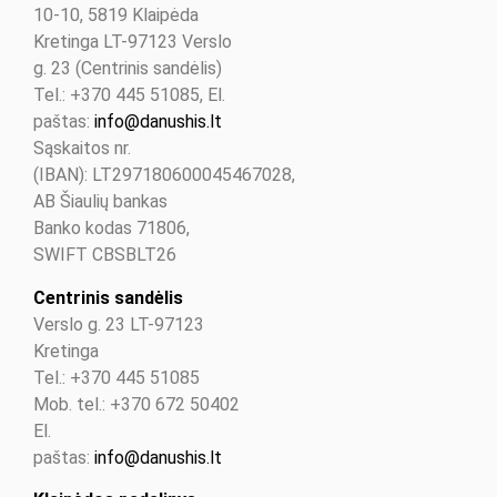
10-10, 5819 Klaipėda
Kretinga LT-97123 Verslo
g. 23 (Centrinis sandėlis)
Tel.: +370 445 51085, El.
paštas:
info@danushis.lt
Sąskaitos nr.
(IBAN): LT297180600045467028,
AB Šiaulių bankas
Banko kodas 71806,
SWIFT CBSBLT26
Centrinis sandėlis
Verslo g. 23 LT-97123
Kretinga
Tel.: +370 445 51085
Mob. tel.: +370 672 50402
El.
paštas:
info@danushis.lt