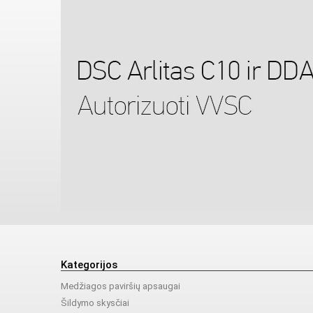
Kategorijos
Medžiagos paviršių apsaugai
Šildymo skysčiai